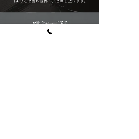
「ようこそ書の世界へ」と申し上げます。
お問合せ・ご予約
Contact&Reserve
​ご予約・ご質問はこちらまでどうぞ
0476-33-6382
お問合せフォーム
​塾情報
Information
住所 〒270-1327 千葉県印西市大森2646-3
電話
0476-33-6382