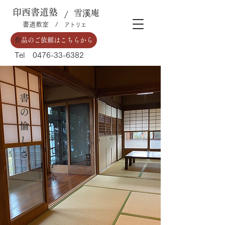
​印西書道塾
​ 雪溪庵
​/
​書道教室 /
​アトリエ
​
作品のご依頼はこちらから
​Tel
0476-33-6382
書
​古
の
民
愉
家
し
で
さ
学
ぶ