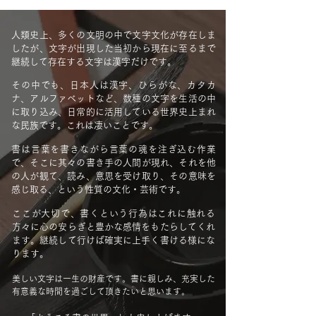
人類史上、多くの文明の中で文字文化が存在しま
したが、文字が出現した当初から現在に至るまで
継続して存在する文字は漢字だけです。
その中でも、日本人は漢字、ひらがな、カタカ
ナ、アルファベットなど、数種の文字を生活の中
に取り込み、日常的に活用している世界史上まれ
な民族です。これは凄いことです。
書は言葉を書きながら言葉の魂を注ぎ込む作業
で、そこに其々の書き手の人間が現れ、それを他
の人が観て、読み、意思を受け取り、その意味を
感じ取る、という性質の文化・芸術です。
ここが大切で、書くという行為はこれに触れる
方々に心の安らぎと豊かな感情をもたらしてくれ
ます。継続して行けば確実に上手く書ける様にな
ります。
美しい文字は一生の財産です。書に親しみ、充実した
有意義な時間を過ごして頂きたいと思います。