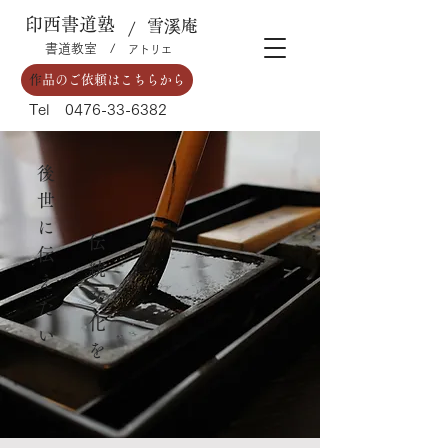
​印西書道塾
​ 雪溪庵
​/
​書道教室 /
​アトリエ
​
作品のご依頼はこちらから
​Tel
0476-33-6382
後
世
に
伝
伝
統
え
文
た
化
い
を