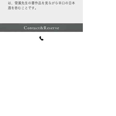
は、雪溪先生の書作品を見ながら辛口の日本
酒を呑むことです。
Contact&Reserve
​ご予約・ご質問はこちらまでどうぞ
0476-33-6382
お問合せフォーム
​塾情報
Information