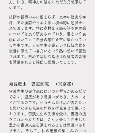
力、体力、精神力の強さにただただ感服して
います。
技術の習得のみに留まらず、文字の歴史や字
源、また漢詩や日本文学も積極的に勉強をさ
れております。特に高村光太郎の詩や世界感
については良く研究されており、書という表
現においてもご自分の感性を常に磨かれてい
る先生です。その先生が書という伝統文化を
後世に伝えていきたいという熱い想いで開塾
されます。熱心で親切な指導は保護者の皆様
も満足されると確信し推薦いたします。
須長藍由 書道師範 （東京都）
雪溪先生の書作品にはいつも背景があるだけ
でなく、温度があり息遣いがあり、人のニオ
イがするのです。私もそんな作品が書きたい
と思いながら先生の作品を拝見させて頂いて
おります。雪溪先生の先導を受け、書道の道
をこれから歩む方は、きっと楽しく充実した
豊かな書道人生を進まれることは間違いあり
ません。そして、私の老後の楽しみの一つ