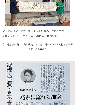
​レモン忌（レモン会主催による高村智恵子を偲ぶ会合）に
自作品を紹介
令和元年（2019年）10月16日
​
左 連翹忌代表 小山弘明氏 ／ 右 画家・作家・高村智恵子研
究家 坂本富江氏