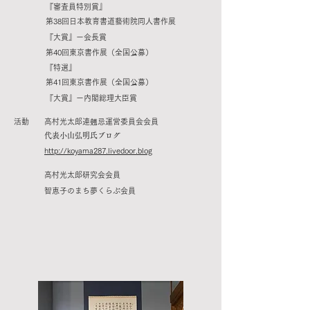
『審査員特別賞』
第38回日本教育書道藝術院同人書作展
『大賞』ー会長賞
第40回東京書作展（全国公募）
『特選』
第41回東京書作展（全国公募）
『大賞』ー内閣総理大臣賞
活動 高村光太郎連翹忌運営委員会会員
​代表小山弘明氏ブログ
http://koyama287.livedoor.blog
高村光太郎研究会会員
智恵子のまち夢くらぶ会員